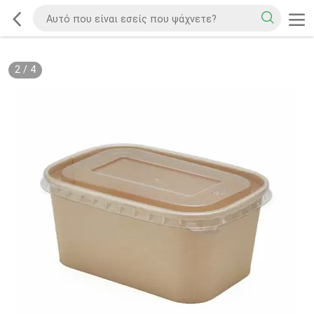
2
/
4