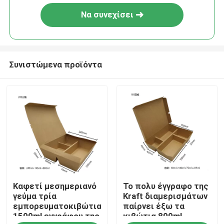
Να συνεχίσει
Συνιστώμενα προϊόντα
Σπίτι
Καφετί μεσημεριανό
Το πολυ έγγραφο της
Προϊόντα
γεύμα τρία
Kraft διαμερισμάτων
εμπορευματοκιβώτια
παίρνει έξω τα
1500ml εγγράφου της
κιβώτια 800ml
Εμφάνιση VR