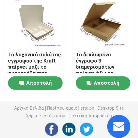
ΧΑΡΤΙΝΟ ΚΟΥΠΑΚΙ ΜΙΑΣ ΧΡΗΣΗΣ
Τσάντες εγγράφου της Kraft
Το λαχανικό σαλάτας
Το διπλωμένο
Πλαστική τσάντα μιας χρήσης
εγγράφου της Kraft
έγγραφο 3
παίρνει μαζί το
διαμερισμάτων
συσκευάζοντας
παίρνει έξω τα
Πλαστικό κιβώτιο συσκευασίας τροφίμων
προϊόν μίας χρήσης
κιβώτια για τη
Αποστολή
Αποστολή
κιβωτίων
συσκευασία γρήγορου
φαγητού
Paper Take Out Boxes
ερώτησης
ερώτησης
Αρχική Σελίδα
Περίπου εμείς
επαφή
Desktop Site
Μη υφαμένη τσάντα
Χάρτης ιστότοπου
Πολιτική Απορρήτου
Βιοδιασπώμενο δοχείο