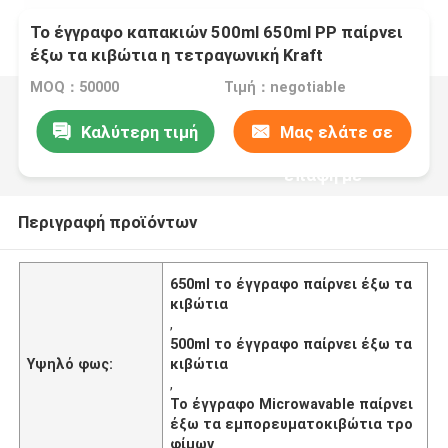
Το έγγραφο καπακιών 500ml 650ml PP παίρνει
έξω τα κιβώτια η τετραγωνική Kraft
ευθυγραμμισμένο PE Microwavable
MOQ：50000
Τιμή：negotiable
Καλύτερη τιμή
Μας ελάτε σε
επαφή με
Περιγραφή προϊόντων
650ml το έγγραφο παίρνει έξω τα
κιβώτια
,
500ml το έγγραφο παίρνει έξω τα
Υψηλό φως:
κιβώτια
,
Το έγγραφο Microwavable παίρνει
έξω τα εμπορευματοκιβώτια τρο
φίμων