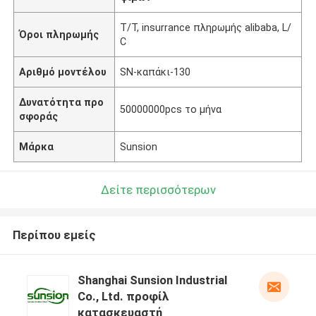
T/T, insurrance πληρωμής alibaba, L/
Όροι πληρωμής
C
Αριθμό μοντέλου
SN-καπάκι-130
Δυνατότητα προ
50000000pcs το μήνα
σφοράς
Μάρκα
Sunsion
Δείτε περισσότερων
Περίπου εμείς
Shanghai Sunsion Industrial
Co., Ltd. προφίλ
κατασκευαστή