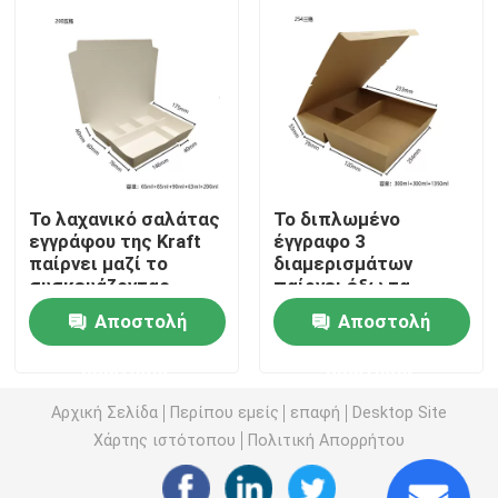
ΧΑΡΤΙΝΟ ΚΟΥΠΑΚΙ ΜΙΑΣ ΧΡΗΣΗΣ
Τσάντες εγγράφου της Kraft
Πλαστική τσάντα μιας χρήσης
Το λαχανικό σαλάτας
Το διπλωμένο
εγγράφου της Kraft
έγγραφο 3
παίρνει μαζί το
διαμερισμάτων
Πλαστικό κιβώτιο συσκευασίας τροφίμων
συσκευάζοντας
παίρνει έξω τα
προϊόν μίας χρήσης
κιβώτια για τη
Αποστολή
Αποστολή
κιβωτίων
συσκευασία γρήγορου
Paper Take Out Boxes
φαγητού
ερώτησης
ερώτησης
Μη υφαμένη τσάντα
Αρχική Σελίδα
Περίπου εμείς
επαφή
Desktop Site
Χάρτης ιστότοπου
Πολιτική Απορρήτου
Βιοδιασπώμενο δοχείο