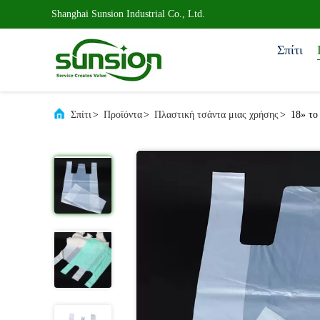
Shanghai Sunsion Industrial Co., Ltd.
Σπίτι
Σπίτι
>
Προϊόντα
>
Πλαστική τσάντα μιας χρήσης
>
18» το