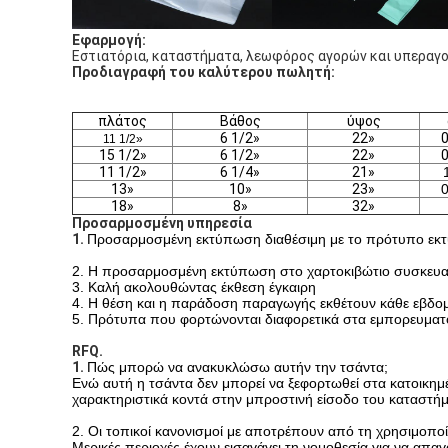
Εφαρμογή:
Εστιατόρια, καταστήματα, λεωφόρος αγορών και υπεραγ
Προδιαγραφή του καλύτερου πωλητή:
πλάτος
Βάθος
ύψος
6 1/2»
22»
0
11 1/2»
15 1/2»
6 1/2»
22»
0
11 1/2»
6 1/4»
21»
13»
10»
23»
0
18»
8»
32»
Προσαρμοσμένη υπηρεσία
1.
Προσαρμοσμένη εκτύπωση διαθέσιμη με το πρότυπο ε
2. Η προσαρμοσμένη εκτύπωση στο χαρτοκιβώτιο συσκευασ
3. Καλή ακολουθώντας έκθεση έγκαιρη
4. Η θέση και η παράδοση παραγωγής εκθέτουν κάθε εβδο
5. Πρότυπα που φορτώνονται διαφορετικά στα εμπορευματο
RFQ.
1.
Πώς μπορώ να ανακυκλώσω αυτήν την τσάντα;
Ενώ αυτή η τσάντα δεν μπορεί να ξεφορτωθεί στα κατοικημέ
χαρακτηριστικά κοντά στην μπροστινή είσοδο του καταστήμ
2. Οι τοπικοί κανονισμοί με αποτρέπουν από τη χρησιμοποίη
Μερικές περιοχές έχουν εισαγάγει τη νομοθεσία για να απα