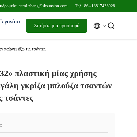
υδρομείο: carol.zhang@shsunsion.com
Τηλ. 86--13817433928
Γεγονότα


Ζητήστε μια προσφορά
ν παίρνει έξω τις τσάντες
 32» πλαστική μίας χρήσης
εγάλη γκρίζα μπλούζα τσαντών
ς τσάντες
α