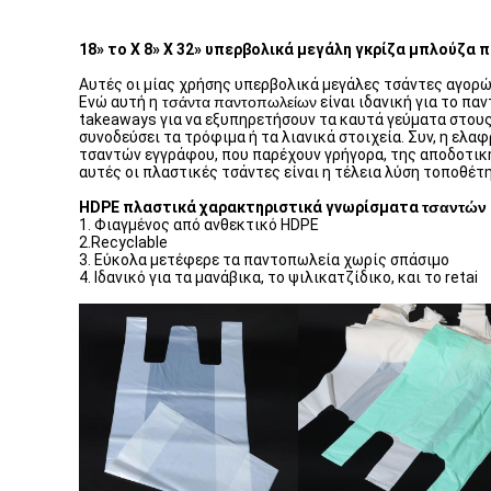
18» το Χ 8» Χ 32» υπερβολικά μεγάλη γκρίζα μπλούζα π
Αυτές οι μίας χρήσης υπερβολικά μεγάλες τσάντες αγορών
Ενώ αυτή η
τσάντα
παντοπωλείων
είναι ιδανική για το πα
takeaways για να εξυπηρετήσουν τα καυτά γεύματα στους
συνοδεύσει τα τρόφιμα ή τα λιανικά στοιχεία. Συν, η ελ
τσαντών εγγράφου, που παρέχουν γρήγορα, της αποδοτική
αυτές οι πλαστικές τσάντες είναι η τέλεια λύση τοποθέτη
HDPE πλαστικά
χαρακτηριστικά γνωρίσματα
τσαντών
1. Φιαγμένος από ανθεκτικό HDPE
2.Recyclable
3. Εύκολα μετέφερε τα παντοπωλεία χωρίς σπάσιμο
4. Ιδανικό για τα μανάβικα, το ψιλικατζίδικο, και το retai