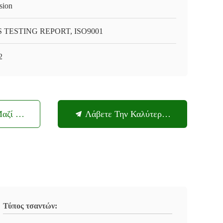
sion
 TESTING REPORT, ISO9001
2
Μαζί Μας
Λάβετε Την Καλύτερη Τιμή
Τύπος τσαντών: