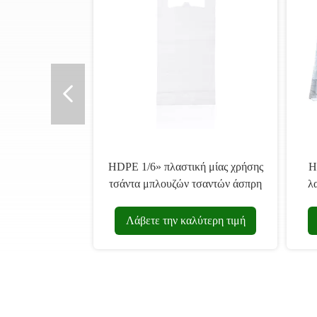
HDPE 1/6» πλαστική μίας χρήσης
H
τσάντα μπλουζών τσαντών άσπρη
λ
έ
Λάβετε την καλύτερη τιμή