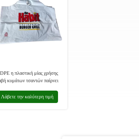
DPE η πλαστική μίας χρήσης
αβή κυμάτων τσαντών παίρνει
ξω τεμαχισμένη την τρόφιμα
τσάντα λαβών
Λάβετε την καλύτερη τιμή