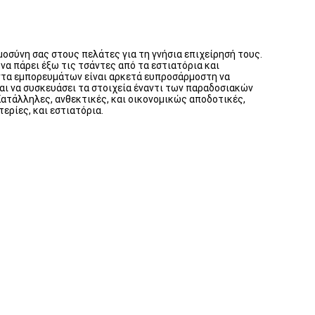
οσύνη σας στους πελάτες για τη γνήσια επιχείρησή τους.
 να πάρει έξω τις τσάντες από τα εστιατόρια και
άντα εμπορευμάτων είναι αρκετά ευπροσάρμοστη να
και να συσκευάσει τα στοιχεία έναντι των παραδοσιακών
ατάλληλες, ανθεκτικές, και οικονομικώς αποδοτικές,
ερίες, και εστιατόρια.