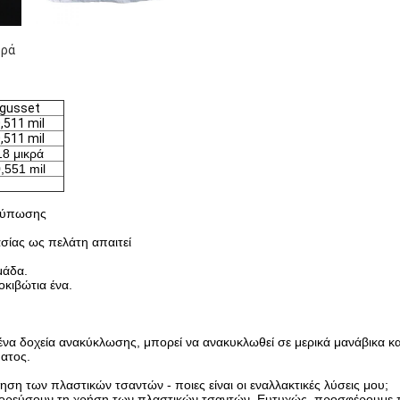
ορά
gusset
,511 mil
,511 mil
18 μικρά
,551 mil
κτύπωσης
ίας ως πελάτη απαιτεί
μάδα.
κιβώτια ένα.
να δοχεία ανακύκλωσης, μπορεί να ανακυκλωθεί σε μερικά μανάβικα και
ατος.
ση των πλαστικών τσαντών - ποιες είναι οι εναλλακτικές λύσεις μου;
γορεύσουν τη χρήση των πλαστικών τσαντών. Ευτυχώς, προσφέρουμε ποι