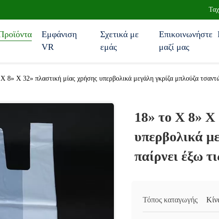
Ταχ
Προϊόντα
Εμφάνιση
Σχετικά με
Επικοινωνήστε
VR
εμάς
μαζί μας
 Χ 8» Χ 32» πλαστική μίας χρήσης υπερβολικά μεγάλη γκρίζα μπλούζα τσαντώ
18» το Χ 8» Χ
υπερβολικά μ
παίρνει έξω τι
Τόπος καταγωγής
Κίν