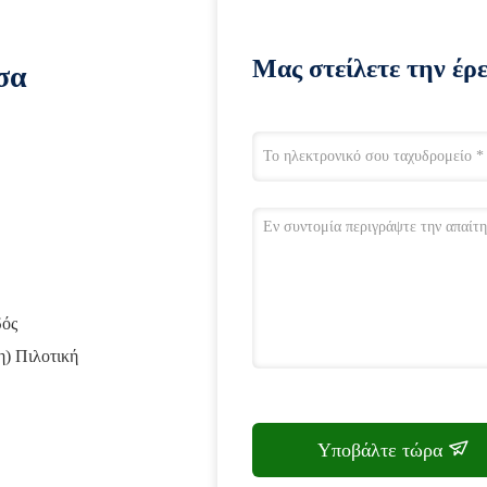
Μας στείλετε την έρ
σα
δός
η) Πιλοτική
Υποβάλτε τώρα