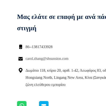
Μας ελάτε σε επαφή με ανά πά
στιγμή

86--13817433928

carol.zhang@shsunsion.com

Δωμάτιο 118, κτίριο 20, αριθ. 1-42, Λεωφόρος 83, ο
Hongxiang North, Lingang New Area, Κίνα (Σανγκά
ζώνη ελεύθερου εμπορίου