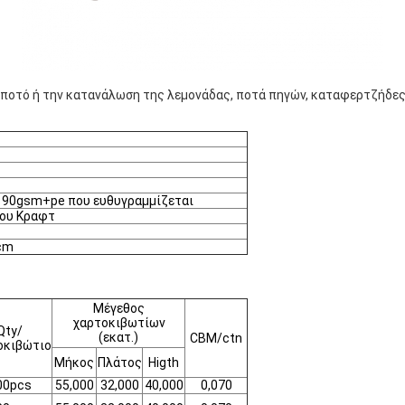
ύο ποτό ή την κατανάλωση της λεμονάδας, ποτά πηγών, καταφερτζήδες,
90gsm+pe που ευθυγραμμίζεται
του Κραφτ
cm
Μέγεθος
χαρτοκιβωτίων
Qty/
(εκατ.)
CBM/ctn
οκιβώτιο
Μήκος
Πλάτος
Higth
00pcs
55,000
32,000
40,000
0,070