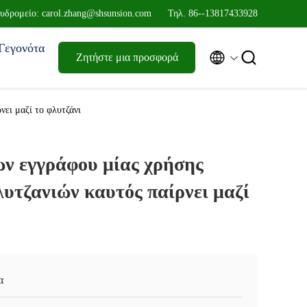
υδρομείο: carol.zhang@shsunsion.com
Τηλ. 86--13817433928
Γεγονότα


Ζητήστε μια προσφορά
νει μαζί το φλυτζάνι
χων εγγράφου μίας χρήσης
λυτζανιών καυτός παίρνει μαζί
α