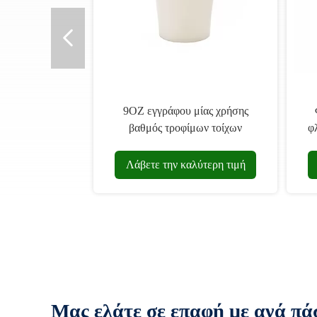
9OZ εγγράφου μίας χρήσης
βαθμός τροφίμων τοίχων
φ
φλυτζανιών λιπασματοποιήσιμος
ενιαίος
Λάβετε την καλύτερη τιμή
Μας ελάτε σε επαφή με ανά πά