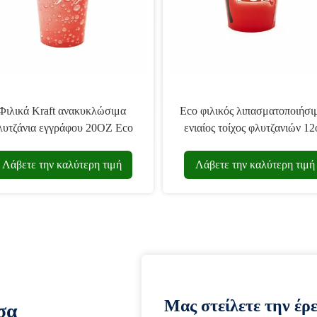
Φιλικά Kraft ανακυκλώσιμα
Eco φιλικός λιπασματοποιήσι
λυτζάνια εγγράφου 20OZ Eco
ενιαίος τοίχος φλυτζανιών 12
για τα κρύα ποτά
εγγράφου μίας χρήσης
Λάβετε την καλύτερη τιμή
Λάβετε την καλύτερη τιμή
Μας στείλετε την έρ
σα