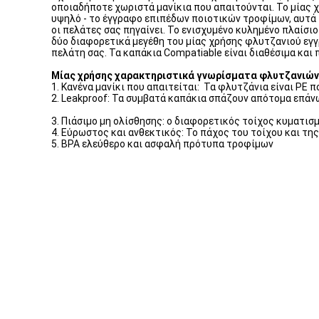
οποιαδήποτε χωριστά μανίκια που απαιτούνται. Το μίας 
υψηλό - το έγγραφο επιπέδων ποιοτικών τροφίμων, αυτά 
οι πελάτες σας πηγαίνει. Το ενισχυμένο κυλημένο πλαίσ
δύο διαφορετικά μεγέθη του μίας χρήσης φλυτζανιού εγ
πελάτη σας. Τα καπάκια Compatiable είναι διαθέσιμα και
Μίας χρήσης χαρακτηριστικά γνωρίσματα φλυτζανιών
1. Κανένα μανίκι που απαιτείται: Τα φλυτζάνια είναι PE 
2. Leakproof: Τα συμβατά καπάκια σπάζουν απότομα επάνω 
3. Πιάσιμο μη ολίσθησης: ο διαφορετικός τοίχος κυματισ
4. Εύρωστος και ανθεκτικός: Το πάχος του τοίχου και τη
5. BPA ελεύθερο και ασφαλή πρότυπα τροφίμων