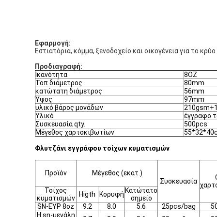
Εφαρμογή:
Εστιατόρια, κόμμα, ξενοδοχείο και οικογένεια για το κρ
Προδιαγραφή:
Ικανότητα
8OZ
Τοπ διάμετρος
80mm
κατώτατη διάμετρος
56mm
Ύψος
97mm
υλικό βάρος μονάδων
210gsm+1
Υλικό
έγγραφο 
Συσκευασία qty.
500pcs
Μέγεθος χαρτοκιβωτίων
55*32*40
Φλυτζάνι εγγράφου τοίχων κυματισμών
Προϊόν
Μέγεθος (εκατ.)
Συσκευασία
χαρτ
Τοίχος
Κατώτατο
Higth
Κορυφή
κυματισμών
σημείο
SN-ΕΥΡ 8oz
9.2
8.0
5.6
25pcs/bag
5
Η sn-μεγάλη