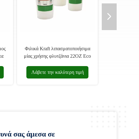
μος
Φιλικά Kraft λιπασματοποιήσιμα
oz
μίας χρήσης φλυτζάνια 22OZ Eco
Λάβετε την καλύτερη τιμή
ευνά σας άμεσα σε