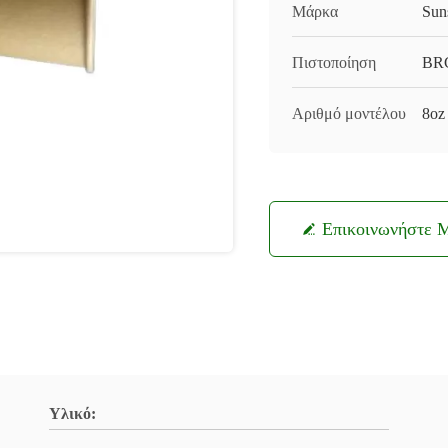
Μάρκα
Sun
Πιστοποίηση
BRC
Αριθμό μοντέλου
8oz
Επικοινωνήστε 
Υλικό: