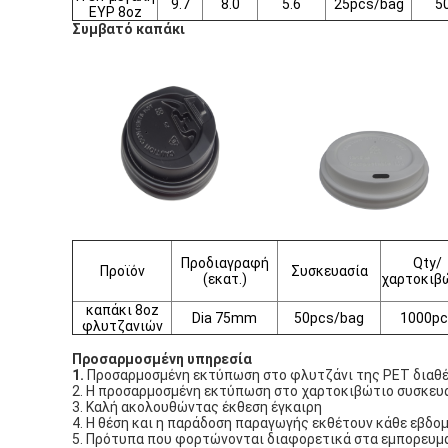
9.7
8.0
5.6
25pcs/bag
5
ΕΥΡ 8oz
Συμβατό καπάκι
Προδιαγραφή
Qty/
Προϊόν
Συσκευασία
(εκατ.)
χαρτοκιβ
καπάκι 8oz
Dia 75mm
50pcs/bag
1000pc
φλυτζανιών
Προσαρμοσμένη υπηρεσία
1.
Προσαρμοσμένη εκτύπωση στο φλυτζάνι της PET διαθέ
2. Η προσαρμοσμένη εκτύπωση στο χαρτοκιβώτιο συσκευα
3. Καλή ακολουθώντας έκθεση έγκαιρη
4. Η θέση και η παράδοση παραγωγής εκθέτουν κάθε εβδο
5. Πρότυπα που φορτώνονται διαφορετικά στα εμπορευμα