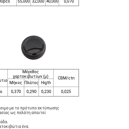
00pcs
55,000
32,000
40,000
0,070
Μέγεθος
χαρτοκιβωτίων (μ)
CBM/ctn
ώτιο
Μήκος
Πλάτος
Higth
s
0,370
0,290
0,230
0,025
σιμο με το πρότυπο εκτύπωσης
σίας ως πελάτη απαιτεί
μάδα.
τοκιβώτια ένα.