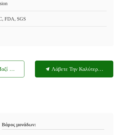
sion
, FDA, SGS
Μαζί Μας
Λάβετε Την Καλύτερη Τιμή
Βάρος μονάδων: