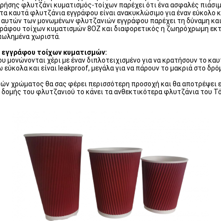
χρήσης φλυτζάνι κυματισμός-τοίχων παρέχει ότι ένα ασφαλές πιάσιμ
τα καυτά φλυτζάνια εγγράφου είναι ανακυκλώσιμο για έναν εύκολο 
ιο αυτών των μονωμένων φλυτζανιών εγγράφου παρέχει τη δύναμη κα
γράφου τοίχων κυματισμών 8OZ και διαφορετικός η ζωηρόχρωμη εκτύ
 πωλημένα χωριστά.
 εγγράφου τοίχων κυματισμών:
που μονώνονται χέρι με έναν διπλοτειχισμένο για να κρατήσουν το κα
εύκολα και είναι leakproof, μεγάλα για να πάρουν το μακριά στο δρόμ
μών χρώματος θα σας φέρει περισσότερη προσοχή και θα αποτρέψει ε
ς δομής του φλυτζανιού το κάνει τα ανθεκτικότερα φλυτζάνια του Τ